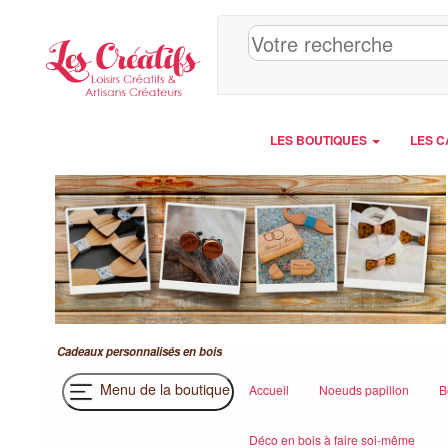
Panneau de gestion des cookies
LES BOUTIQUES
LES C
Cadeaux personnalisés en bois
Menu de la boutique
Accueil
Noeuds papillon
B
Déco en bois à faire soi-même