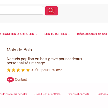
ATEGORIES D'ARTICLES
LES TUTORIELS
Idées cadeaux de nos 
Mots de Bois
Noeuds papillon en bois gravé pour cadeaux
personnalisés mariage
9.9/10 pour 679 avis
Contact
outons de manchette
Clés USB et coffrets
Stylos et carnets
Badges e